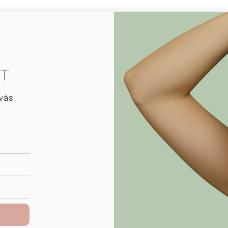
T
vás,