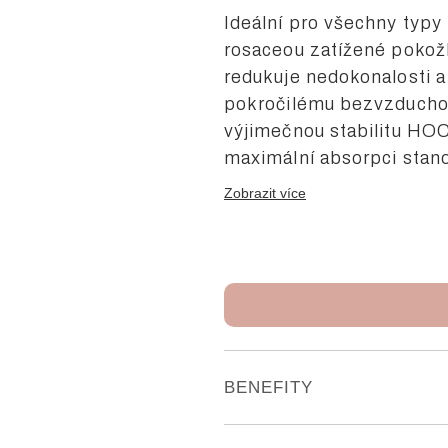
Ideální pro všechny typy 
rosaceou zatížené pokožk
redukuje nedokonalosti a
pokročilému bezvzduchov
výjimečnou stabilitu HO
maximální absorpci stan
stresovanou pleť. Přináší
Zobrazit více
Objem: 90 ml
BENEFITY
- Protizánětlivé účinky