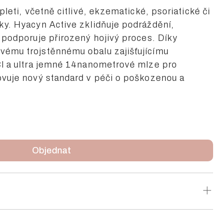
pleti, včetně citlivé, ekzematické, psoriatické či
y. Hyacyn Active zklidňuje podráždění,
 podporuje přirozený hojivý proces. Díky
ému trojstěnnému obalu zajišťujícímu
Cl a ultra jemné 14nanometrové mlze pro
ovuje nový standard v péči o poškozenou a
 komfort, čistotu a klid při každém použití.
Objednat