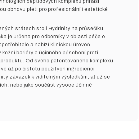
chnologiích peptidových komplexů přináší
ou obnovu pleti pro profesionální i estetické
ených státech stojí Hydrinity na průsečíku
ka je určena pro odborníky v oblasti péče o
 spotřebitele a nabízí klinickou úroveň
 kožní bariéry a účinného působení proti
m produktu. Od svého patentovaného komplexu
ové až po čistotu použitých ingrediencí
nity závazek k viditelným výsledkům, ať už se
ích, nebo jako součást vysoce účinné
.