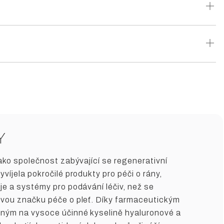
římo na obličej a krk. Nechte vstřebat a poté pokračujte sérem.
%, Electrolyzed Water (Aqua), Sodium Chloride (NaCl),
Y
jako společnost zabývající se regenerativní
yvíjela pokročilé produkty pro péči o rány,
je a systémy pro podávání léčiv, než se
ovou značku péče o pleť. Díky farmaceutickým
ným na vysoce účinné kyselině hyaluronové a