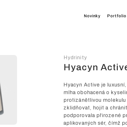
Novinky
Portfolio
Hydrinity
Hyacyn Activ
Hyacyn Active je luxusní,
mlha obohacená o kyselin
protizánětlivou molekulu
zklidňovat, hojit a chrán
podporovala přirozené p
aplikovaných sér, čímž pod