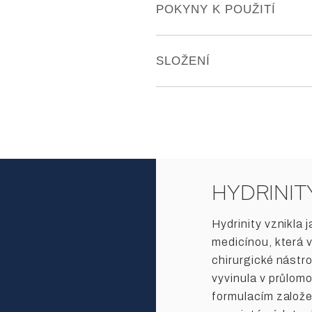
- Vyrovnává pH
POKYNY K POUŽITÍ
- Dermatologicky schváleno
- Klinicky testováno
Po čištění aplikujte 2–4 střiky p
SLOŽENÍ
Hypochlorous Acid (HOCl) 0.012
Sodium Phosphate
HYDRINIT
Hydrinity vznikla 
medicínou, která v
chirurgické nástro
vyvinula v průlom
formulacím založe