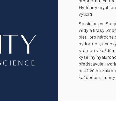
proprietárních te
Hydrinity urychlen
využití.
Se sídlem ve Spoj
vědy a krásy. Znač
pleť i pro náročné
hydratace, obnovy
stárnutí v každé
kyseliny hyaluron
představuje Hydri
používá po zákroc
každodenní rutiny