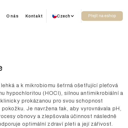
Přejít na eshop
O nás
Kontakt
Czech
Czech
Czech
Czech
e
 lehká a k mikrobiomu šetrná ošetřující pleťová
u hypochloritou (HOCl), silnou antimikrobiální a
 klinicky prokázanou pro svou schopnost
it pokožku. Je navržena tak, aby vyrovnávala pH,
rocesy obnovy a zlepšovala účinnost následně
poruje optimální zdraví pleti a její zářivost.