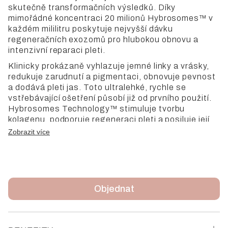
skutečně transformačních výsledků. Díky
mimořádné koncentraci 20 milionů Hybrosomes™ v
každém mililitru poskytuje nejvyšší dávku
regeneračních exozomů pro hlubokou obnovu a
intenzivní reparaci pleti.
Klinicky prokázaně vyhlazuje jemné linky a vrásky,
redukuje zarudnutí a pigmentaci, obnovuje pevnost
a dodává pleti jas. Toto ultralehké, rychle se
vstřebávající ošetření působí již od prvního použití.
Hybrosomes Technology™ stimuluje tvorbu
kolagenu, podporuje regeneraci pleti a posiluje její
bariéru, čímž přispívá k viditelně mladší, zářivé a
Zobrazit více
odolné pleti.
Klinicky prokázané výsledky:
99% zlepšení vrásek po 12 týdnech
98% redukce hyperpigmentace
Objednat
300% zvýšení produkce kolagenu
O 99 % účinnější než retinol
Zařaďte Morphiya Intensive Treatment do chytrého