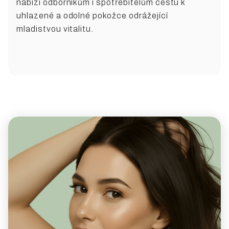
nabízí odborníkům i spotřebitelům cestu k
uhlazené a odolné pokožce odrážející
mladistvou vitalitu.