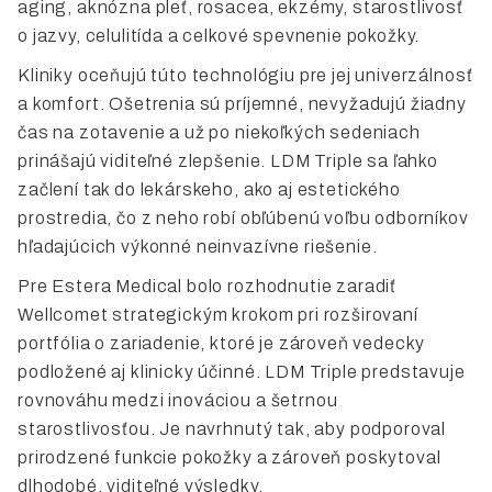
aging, aknózna pleť, rosacea, ekzémy, starostlivosť
o jazvy, celulitída a celkové spevnenie pokožky.
Kliniky oceňujú túto technológiu pre jej univerzálnosť
a komfort. Ošetrenia sú príjemné, nevyžadujú žiadny
čas na zotavenie a už po niekoľkých sedeniach
prinášajú viditeľné zlepšenie. LDM Triple sa ľahko
začlení tak do lekárskeho, ako aj estetického
prostredia, čo z neho robí obľúbenú voľbu odborníkov
hľadajúcich výkonné neinvazívne riešenie.
Pre Estera Medical bolo rozhodnutie zaradiť
Wellcomet strategickým krokom pri rozširovaní
portfólia o zariadenie, ktoré je zároveň vedecky
podložené aj klinicky účinné. LDM Triple predstavuje
rovnováhu medzi inováciou a šetrnou
starostlivosťou. Je navrhnutý tak, aby podporoval
prirodzené funkcie pokožky a zároveň poskytoval
dlhodobé, viditeľné výsledky.