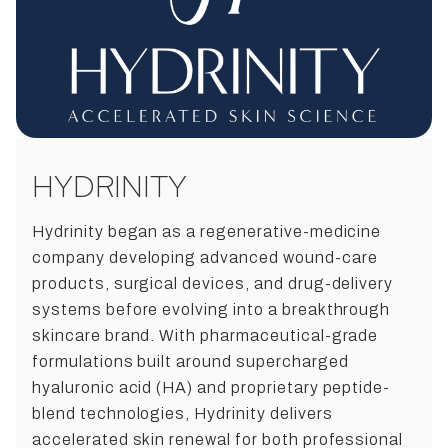
Extract, Zingiber Officinale (Ginger) Root Extract, Sodium
Hyaluronate, Tetrasodium Glutamate Diacetate, Sodium
Stearoyl Glutamate, Bisabolol, Panthenol, Steareth-20,
Pullulan, Chrysin, Pentylene Glycol, Caprylyl Glycol,
Chlorphenesin, Citric Acid, 1,2-Hexanediol, Phenoxyethanol.
HYDRINITY
Hydrinity began as a regenerative-medicine
company developing advanced wound-care
products, surgical devices, and drug-delivery
systems before evolving into a breakthrough
skincare brand. With pharmaceutical-grade
formulations built around supercharged
hyaluronic acid (HA) and proprietary peptide-
blend technologies, Hydrinity delivers
accelerated skin renewal for both professional