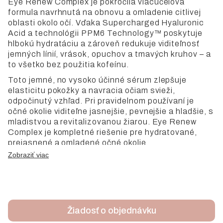
Eye Renew Complex je pokročilá viacúčelová
formula navrhnutá na obnovu a omladenie citlivej
oblasti okolo očí. Vďaka Supercharged Hyaluronic
Acid a technológii PPM6 Technology™ poskytuje
hlbokú hydratáciu a zároveň redukuje viditeľnosť
jemných línií, vrások, opuchov a tmavých kruhov – a
to všetko bez použitia kofeínu.
Toto jemné, no vysoko účinné sérum zlepšuje
elasticitu pokožky a navracia očiam svieži,
odpočinutý vzhľad. Pri pravidelnom používaní je
očné okolie viditeľne jasnejšie, pevnejšie a hladšie, s
mladistvou a revitalizovanou žiarou. Eye Renew
Complex je kompletné riešenie pre hydratované,
prejasnené a omladené očné okolie.
Zobraziť viac
Objem: 15 ml
Žiadosť o objednávku